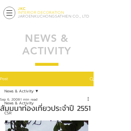
JKC
INTERIOR DECORATION
JAROENKIJCHONGSATHIEN CO., LTD​
NEWS &
ACTIVITY
Post
News & Activity
Sep 6, 2008
1 min read
News & Activity
สัมมนาท่องเที่ยวประจำปี 2551
CSR
Company Trip